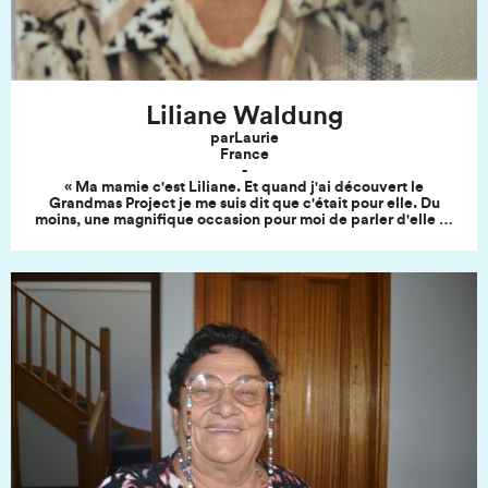
Liliane Waldung
par
Laurie
France
-
« Ma mamie c'est Liliane. Et quand j'ai découvert le
Grandmas Project je me suis dit que c'était pour elle. Du
moins, une magnifique occasion pour moi de parler d'elle et
du bonheur qu'elle procure à toute la famille à travers sa
cuisine. Ensuite il a fallu choisir la recette et ce fut un choix
difficile car c'est une cuisinière en or ! J'aurais pu parler des
spätzles, des boulettes, des patates rôties (encore inimitées
à ce jour), des bûches, des tartes et j'en oublie tellement ! Et
puis mon choix s'est porté sur les spritzs. Mais qu'est-ce que
c'est que cette drôle de bête ? Eh bien un biscuit tout
simplement ! Alors pourquoi ce choix ? Même elle a été
surprise quand je lui en ai parlé. Ma réponse est simple: ils
sont délicieux ! Tantôt coco, tantôt amande et ils sont aussi
extrêmement rares car elle ne les fait qu'une fois par an, à
Noël. Cela leur donne encore plus de valeur. C'est enfin
parce qu'elle n'est pas toute seule à les faire. En effet c'est
mon papi, Emile qui l'aidait en tournant la manivelle de la
machine, en mettant de l'huile de coude comme on dit ! Et
puis papi nous a quitté, alors à Noël dernier, c'est mon papa