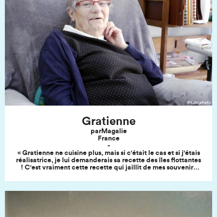
Gratienne
par
Magalie
France
-
« Gratienne ne cuisine plus, mais si c'était le cas et si j'étais
réalisatrice, je lui demanderais sa recette des îles flottantes
! C'est vraiment cette recette qui jaillit de mes souvenirs
d'enfance, à l'époque où, pour elle, cuisiner faisait partie
de nos rituels familiaux.Et puis, il y a eu peut-être moins
d'envie de sa part : le dessert de nos repas familiaux est
devenu une Viennetta menthe-chocolat ou vanille-
chocolat. Cette année, à l'occasion des fêtes de Noël, ma
sœur avait espéré faire elle-même cette Viennetta familiale