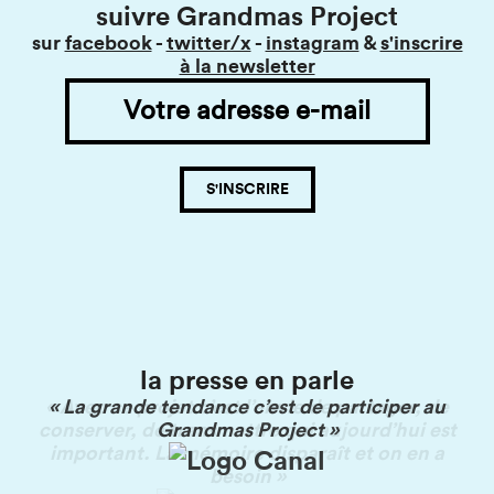
examined Fancy, she realized something stuck in her throat.
suivre Grandmas Project
She decided to operate on Fancy because getting daily
eggs were essential for her family. She cut Fancy's throat
sur
facebook
-
twitter/x
-
instagram
&
s'inscrire
with a sharp knife, removed the little twig, and sewed it
à la newsletter
with a sterilized needle. Miraculously, Fancy survived."
la presse en parle
« La grande tendance c’est de participer au
Grandmas Project »