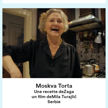
Moskva Torta
Une recette de
Zaga
un film de
Mila Turajlić
Serbie