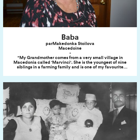
qui l'a aidée. C'est dire s'ils ont une histoire pour moi, et une
belle histoire, je les trouvais donc parfaits pour me
permettre de parler d'elle, de tous les deux d'ailleurs, de
plaisir, de bonheur et d'instants partagés et leur dire à quel
point je les aime et les remercie. »
Baba
par
Makedonka Stoilova
Macedoine
-
"My Grandmother comes from a very small village in
Macedonia called 'Marvinci'. She is the youngest of nine
siblings in a farming family and is one of my favourite
people in the world. I grew up listening to her stories of how
her and favourite older brother, Borris, would get up to
mischief as children. She would tell how they'd fill their
pockets with dry meat and run out into the fields to eat it
because as the youngest, they only got pigs fat on bread
and potato stews. She made me laugh all the time, after her
stories she always has a chuckle as if she is absorbing
everything that's happened to her and turning it into a
positive. My Grandmother was always cooking something
when I was a kid. Always trying to feed me- I was always
too skinny to her- typical ethnic Grandma. Whilst my
parents were at work, I'd be at my Grandparents house
gardening with them, playing cards and then in the kitchen
picking at the vegetables Baba would be slicing for the
meal. One of my favourite meals to date is 'Sarma'. It's a