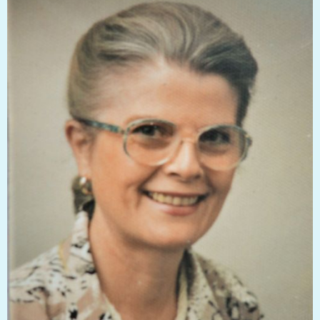
! C’est partie remise. Peut-être que nous arriverons à la faire
pour les 86 ans de Gratienne, que nous célébrerons
ensemble au mois de Mars ! Pour témoigner de notre lien si
spécial avec ma grand-mère et pour garder une trace de
notre histoire familiale, j’ai créé le blog
www.lamaisondegratienne.fr. »